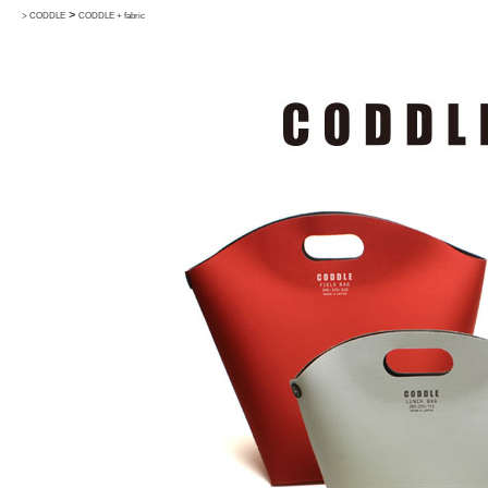
>
> CODDLE
CODDLE + fabric