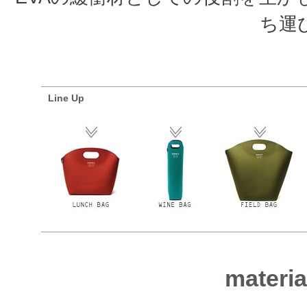
ち運
Line Up
materi