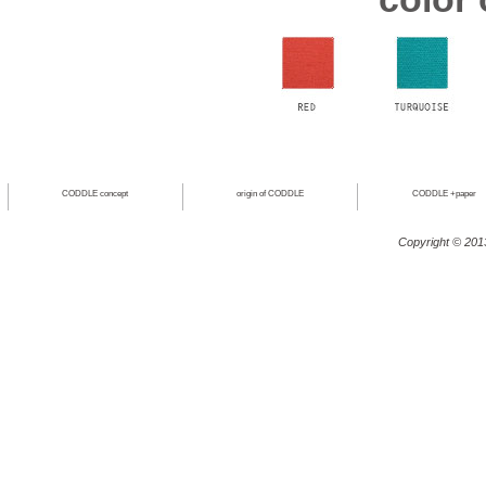
CODDLE concept
origin of CODDLE
CODDLE +paper
Copyright © 201