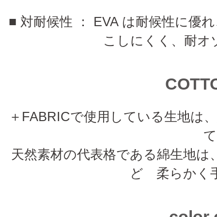
■ 対耐候性 ： EVA は耐候性
こしにくく、耐オ
COTT
＋FABRICで使用している生地は
天然素材の代表格である綿生地は
ど 柔らかく
color