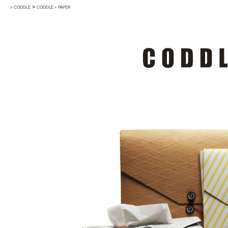
>
> CODDLE
CODDLE + PAPER